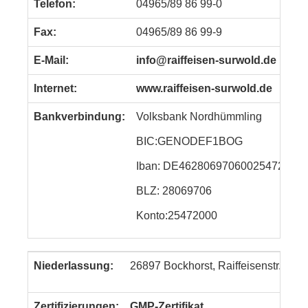
Telefon:
04965/89 86 99-0
Fax:
04965/89 86 99-9
E-Mail:
info@raiffeisen-surwold.de
Internet:
www.raiffeisen-surwold.de
Bankverbindung:
Volksbank Nordhümmling
BIC:GENODEF1BOG
Iban: DE46280697060025472000
BLZ: 28069706
Konto:25472000
Niederlassung:
26897 Bockhorst, Raiffeisenstr. 4,
Zertifizierungen:
GMP-Zertifikat